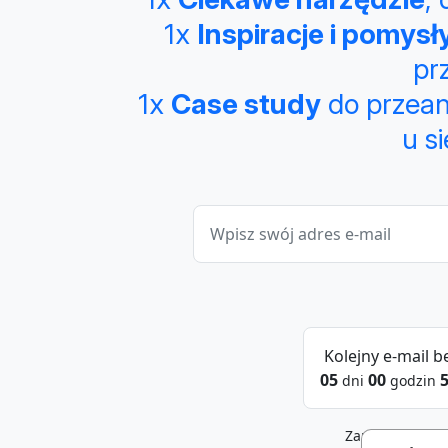
1x
Inspiracje i pomysł
pr
1x
Case study
do przean
u si
Kolejny e-mail b
05
00
dni
godzin
Zapisało się łą