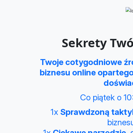
Sekrety Twó
Twoje cotygodniowe źró
biznesu online opartego 
doświa
Co piątek o 10
1x
Sprawdzoną takty
biznesu
1x
Ciekawe narzędzie
,