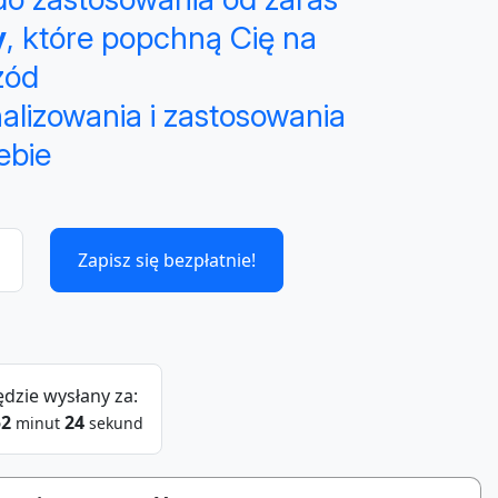
y
, które popchną Cię na
zód
alizowania i zastosowania
ebie
Zapisz się bezpłatnie!
ędzie wysłany za:
52
23
minut
sekund
cznie 1601 osób.