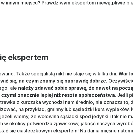
w innym miejscu? Prawdziwym ekspertom niewątpliwie bliże
 się ekspertem
ano. Także specjalistą nikt nie staje się w kilka dni.
Warto
wić się, na czym znamy się naprawdę dobrze
. Oczywiści
ego, ale
należy zdawać sobie sprawę, że nawet na począt
 czymś znacznie lepiej niż reszta społeczeństwa
. Jeśli
potrawka z kurczaka wychodzi nam średnio, nie oznacza to, 
izować, na przykład, gminny lub sąsiedzki kurs wypieków.
 jeżeli wiemy, że wołowina sąsiadki spod jedynki i tak nie m
ch w okolicy potwierdza zjawiskową jakość naszych wyrobó
stać się ciasteczkowym ekspertem! Na dania mięsne natomi