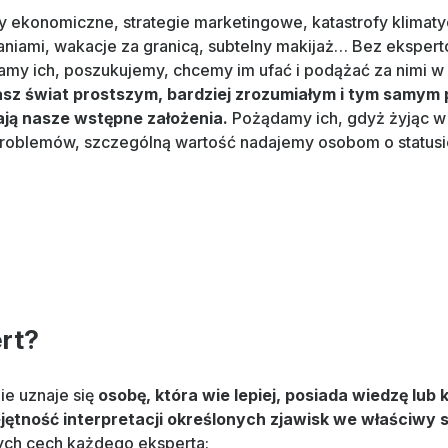
ekonomiczne, strategie marketingowe, katastrofy klimaty
aniami, wakacje za granicą, subtelny makijaż… Bez ekspertów,
my ich, poszukujemy, chcemy im ufać i podążać za nimi w 
asz świat prostszym, bardziej zrozumiałym i tym samym
ają nasze wstępne założenia.
Pożądamy ich, gdyż żyjąc w
problemów, szczególną wartość nadajemy osobom o statusie
ert?
e uznaje się
osobę, która wie lepiej, posiada wiedzę lu
jętność interpretacji określonych zjawisk we właściwy 
ych cech każdego eksperta: