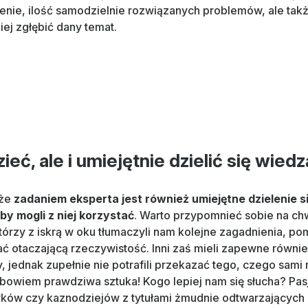
nie, ilość samodzielnie rozwiązanych problemów, ale takż
iej zgłębić dany temat.
ieć, ale i umiejętnie dzielić się wiedz
 że
zadaniem eksperta jest również umiejętne dzielenie s
by mogli z niej korzystać
. Warto przypomnieć sobie na chw
órzy z iskrą w oku tłumaczyli nam kolejne zagadnienia, po
ć otaczającą rzeczywistość. Inni zaś mieli zapewne równie
 jednak zupełnie nie potrafili przekazać tego, czego sami n
o bowiem prawdziwa sztuka! Kogo lepiej nam się słucha? Pa
ów czy kaznodziejów z tytułami żmudnie odtwarzających i