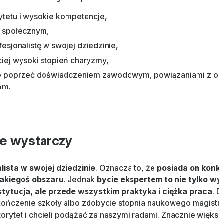
rytetu i wysokie kompetencje,
m społecznym,
esjonalistę w swojej dziedzinie,
iej wysoki stopień charyzmy,
 poprzeć doświadczeniem zawodowym, powiązaniami z okr
em.
e wystarczy
lista w swojej dziedzinie
. Oznacza to, że
posiada on konk
jakiegoś obszaru
. Jednak
bycie ekspertem to nie tylko w
stytucja, ale przede wszystkim praktyka i ciężka praca
.
ukończenie szkoły albo zdobycie stopnia naukowego magistr
utorytet i chcieli podążać za naszymi radami. Znacznie wię