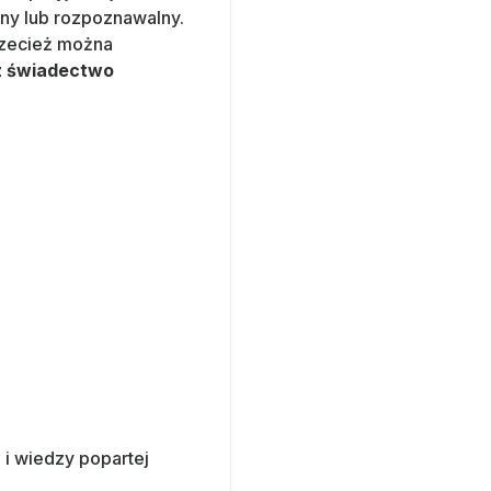
ony lub rozpoznawalny.
rzecież można
cz świadectwo
 i wiedzy popartej