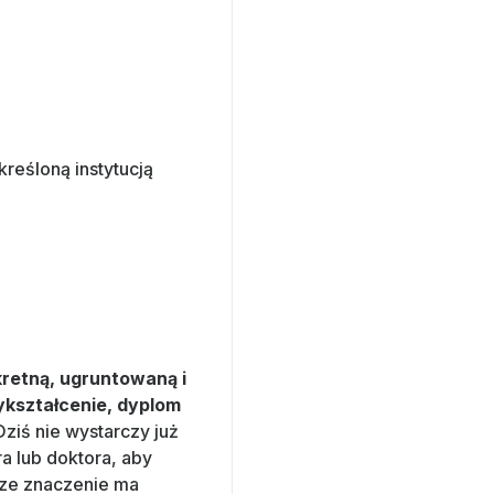
eśloną instytucją
retną, ugruntowaną i
ykształcenie, dyplom
 Dziś nie wystarczy już
a lub doktora, aby
ksze znaczenie ma