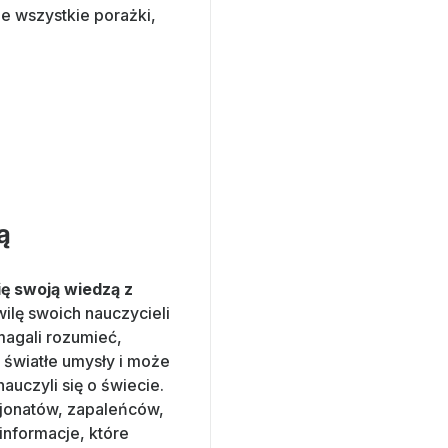
e wszystkie porażki,
ą
ię swoją wiedzą z
ilę swoich nauczycieli
magali rozumieć,
 światłe umysły i może
auczyli się o świecie.
sjonatów, zapaleńców,
nformacje, które