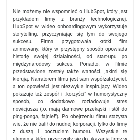
Nie możemy nie wspomnieć o HubSpot, który jest
przykładem firmy z branży technologicznej.
HubSpot w wideo onboardingowym wykorzystuje
storytelling, przyczyniając się tym do swojego
sukcesu. Firma przygotowała krótki film
animowany, który w przystępny sposób opowiada
historię swojej działalności, od start-upu po
międzynarodowy sukces. Ponadto, w filmie
przedstawione zostały także wartości, jakimi się
kierują. Narratorem filmu jest sam współzałożyciel,
a ton opowieści jest niezwykle inspirujący. Wideo
pokazuje też zespół i „korzyści” w humorystyczny
sposób, co dodatkowo rozładowuje stres
nowicjusza („o, mają darmowe przekąski i stół do
ping-ponga, fajnie!”). Po obejrzeniu filmu stażysta
wie, że nie trafił do nudnej korporacji, tylko do firmy
z duszą i poczuciem humoru. Wszystkie te
elementy, które przyczyniły się do ukazania firmy w