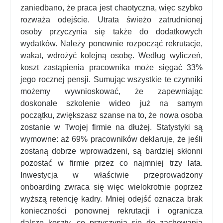
zaniedbano, że praca jest chaotyczna, więc szybko
rozważa odejście. Utrata świeżo zatrudnionej
osoby przyczynia się także do dodatkowych
wydatków. Należy ponownie rozpocząć rekrutacje,
wakat, wdrożyć kolejną osobę. Według wyliczeń,
koszt zastąpienia pracownika może sięgać 33%
jego rocznej pensji
. Sumując wszystkie te czynniki
możemy wywnioskować, że zapewniając
doskonałe szkolenie wideo już na samym
początku, zwiększasz szanse na to, że nowa osoba
zostanie w Twojej firmie na dłużej. Statystyki są
wymowne: aż 69% pracowników deklaruje, że jeśli
zostaną dobrze wprowadzeni, są bardziej skłonni
pozostać w firmie przez co najmniej trzy lata.
Inwestycja w właściwie przeprowadzony
onboarding zwraca się więc wielokrotnie poprzez
wyższą retencję kadry. Mniej odejść oznacza brak
konieczności ponownej rekrutacji i ogranicza
dalsze koszty, co przyczynia się do zachowania