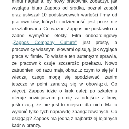
minut nagrania, by nowy pracownik zobaczył, jak
wygląda biuro Zappos od środka, poznał zespół
oraz usłyszał 10 podstawowych wartości firmy od
pracowników, których codzienność jest przez nie
ukształtowana. Co ważne, Zappos nie postawiło na
żadne wymyślne efekty. Film onboardingowy
„Zappos Company Culture”
jest prosty, a
pracownicy własnymi słowami opisują, jak wygląda
praca w firmie. To właśnie ten autentyzm sprawia,
że pracownik czuje szczerość przekazu. Nowo
zatrudnieni od razu mają obraz „z czym to się je” i
wiedzą, czego mogą się spodziewać, zanim
jeszcze w pełni zanurzą się w obowiązki. Co
więcej, Zappos idzie o krok dalej: po szkoleniu
oferuje nowicjuszom premię za odejście z firmy,
jeśli czują, że nie jest to miejsce dla nich. Ma to
wyłonić tylko tych naprawdę zaangażowanych. Co
osiągają? Zappos ma jedną z najbardziej lojalnych
kadr w branży.