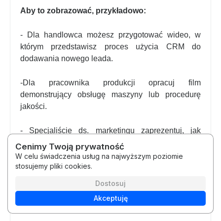
Aby to zobrazować, przykładowo:
- Dla handlowca możesz przygotować wideo, w
którym przedstawisz proces użycia CRM do
dodawania nowego leada.
-Dla pracownika produkcji opracuj film
demonstrujący obsługę maszyny lub procedurę
jakości.
- Specjaliście ds. marketingu zaprezentuj, jak
wygląda proces publikacji posta na firmowym
Cenimy Twoją prywatność
blogu. Ważne, aby treści były podzielone na
W celu świadczenia usług na najwyższym poziomie
moduły odpowiadające konkretnym zadaniom, oraz
stosujemy pliki cookies.
aby nowy pracownik mógł ćwiczyć symultanicznie,
Dostosuj
to jest podczas oglądania fragmentu filmu pauzuje
Akceptuję
go, próbując samemu wykonać daną czynność.