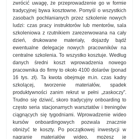
zwrócić uwagę, że przeprowadzenie go w formie
tradycyjnej bywa kosztowne. Pomyśl o wszystkich
zasobach pochłanianych przez szkolenie nowych
ludzi: czas pracy instruktorów lub mentorów, sala
szkoleniowa z rzutnikiem zarezerwowana na cały
dzień, drukowane materiały, dojazdy bądź
ewentualne delegacje nowych pracowników na
centralne szkolenia. To wszystko kosztuje. Według
danych średni koszt wprowadzenia nowego
pracownika do firmy to około 4100 dolarów (ponad
16 tys. zł)
. Ta kwota obejmuje m.in. czas kadry
szkolącej, tworzenie materiałów, spadek
produktywności zanim rekrut w pełni „zaskoczy”.
Trudno się dziwić, skoro tradycyjny onboarding to
często seria stacjonarnych warsztatów i treningów
ciągnących się tygodniami. Wprowadzenie wideo
kursów onboardingowych pozwala znacznie
obniżyć te koszty. Po początkowej inwestycji w
nagranie materiałów wideo, możesz je