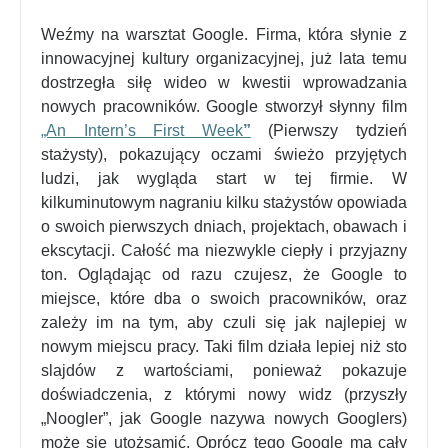
Weźmy na warsztat Google. Firma, która słynie z
innowacyjnej kultury organizacyjnej, już lata temu
dostrzegła siłę wideo w kwestii wprowadzania
nowych pracowników. Google stworzył słynny film
„An Intern’s First Week
”
(Pierwszy tydzień
stażysty), pokazujący oczami świeżo przyjętych
ludzi, jak wygląda start w tej firmie. W
kilkuminutowym nagraniu kilku stażystów opowiada
o swoich pierwszych dniach, projektach, obawach i
ekscytacji. Całość ma niezwykle ciepły i przyjazny
ton. Oglądając od razu czujesz, że Google to
miejsce, które dba o swoich pracowników, oraz
zależy im na tym, aby czuli się jak najlepiej w
nowym miejscu pracy. Taki film działa lepiej niż sto
slajdów z wartościami, ponieważ pokazuje
doświadczenia, z którymi nowy widz (przyszły
„Noogler”, jak Google nazywa nowych Googlers)
może się utożsamić. Oprócz tego Google ma cały