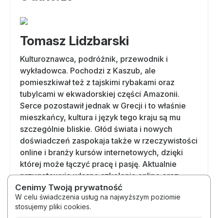
Tomasz Lidzbarski
Kulturoznawca, podróżnik, przewodnik i
wykładowca. Pochodzi z Kaszub, ale
pomieszkiwał też z tajskimi rybakami oraz
tubylcami w ekwadorskiej części Amazonii.
Serce pozostawił jednak w Grecji i to właśnie
mieszkańcy, kultura i język tego kraju są mu
szczególnie bliskie. Głód świata i nowych
doświadczeń zaspokaja także w rzeczywistości
online i branży kursów internetowych, dzięki
której może łączyć pracę i pasję. Aktualnie
przygotowuje własne szkolenia online oraz
Cenimy Twoją prywatność
katalog produktów cyfrowych. Kolejne
W celu świadczenia usług na najwyższym poziomie
przystanki swojej wirtualnej wędrówki opisuje
stosujemy pliki cookies.
na blogu Web To Learn.