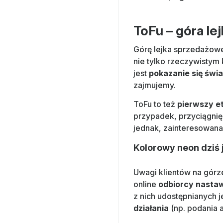
ToFu – góra le
Górę lejka sprzedażo
nie tylko rzeczywistym 
jest
pokazanie się świ
zajmujemy.
ToFu to też
pierwszy e
przypadek, przyciągnię
jednak, zainteresowana 
Kolorowy neon dziś 
Uwagi klientów na górze
online
odbiorcy nastaw
z nich udostępnianych j
działania
(np. podania 