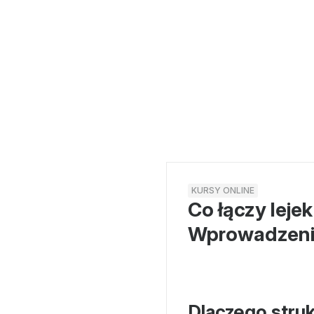
KURSY ONLINE
Co łączy leje
Wprowadzenie
Dlaczego struk