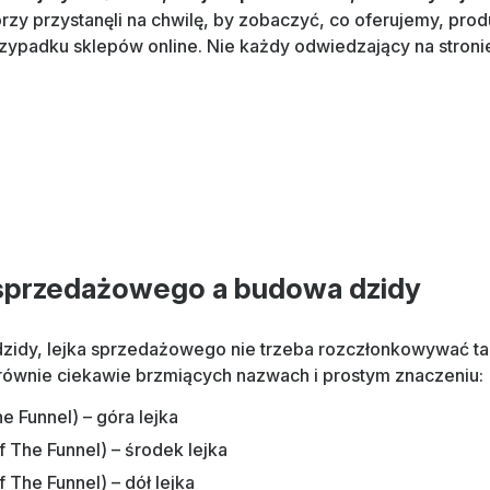
órzy przystanęli na chwilę, by zobaczyć, co oferujemy, produ
rzypadku sklepów online. Nie każdy odwiedzający na stroni
sprzedażowego a budowa dzidy
zidy, lejka sprzedażowego nie trzeba rozczłonkowywać tak
 równie ciekawie brzmiących nazwach i prostym znaczeniu:
e Funnel) – góra lejka
f The Funnel) – środek lejka
 The Funnel) – dół lejka