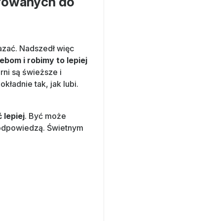
ierowanych do
kazać. Nadszedł więc
bom i robimy to lepiej
rni są świeższe i
ładnie tak, jak lubi.
lepiej
. Być może
e odpowiedzą. Świetnym