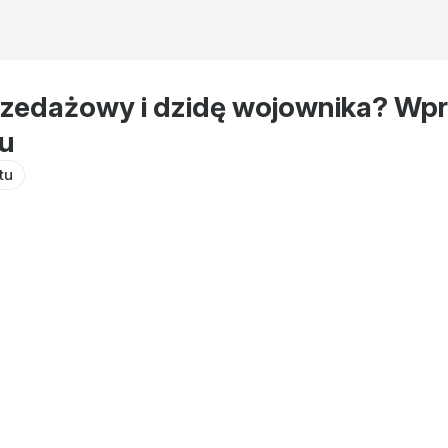
przedażowy i dzidę wojownika? W
Fu
tu