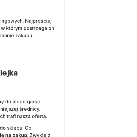
tingowych. Najprościej
 w którym dostrzega on
onanie zakupu.
lejka
my do niego garść
niejszej średnicy.
h trafi nasza oferta.
 do sklepu. Co
się na zakup
. Zwykle z