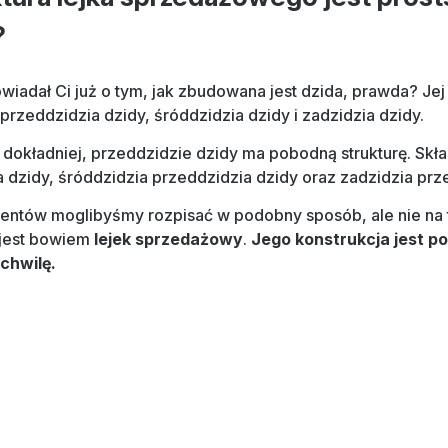
?
iadał Ci już o tym, jak zbudowana jest dzida, prawda? Jej
 przeddzidzia dzidy, śróddzidzia dzidy i zadzidzia dzidy.
u dokładniej, przeddzidzie dzidy ma pobodną strukturę. Skła
 dzidy, śróddzidzia przeddzidzia dzidy oraz zadzidzia prz
entów moglibyśmy rozpisać w podobny sposób, ale nie na 
y jest bowiem
lejek sprzedażowy
.
Jego konstrukcja jest p
 chwilę.