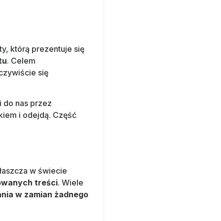
ty, którą prezentuje się
tu
. Celem
eczywiście się
ili do nas przez
kiem i odejdą. Część
właszcza w świecie
owanych treści
. Wiele
ania w zamian żadnego