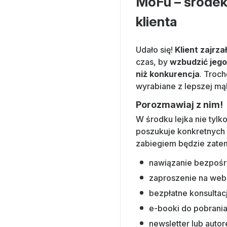
MoFu – środek 
klienta
Udało się!
Klient zajrza
czas, by
wzbudzić jego
niż konkurencja
. Troch
wyrabiane z lepszej mąk
Porozmawiaj z nim!
W środku lejka nie tylko
poszukuje konkretnych 
zabiegiem będzie zate
nawiązanie bezpośr
zaproszenie na web
bezpłatne konsultac
e-booki do pobrani
newsletter lub auto