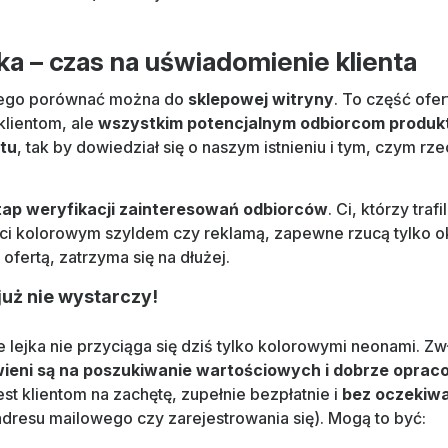
jka – czas na uświadomienie klienta
wego porównać można do
sklepowej witryny
. To część ofer
klientom, ale
wszystkim potencjalnym odbiorcom produk
atu
, tak by dowiedział się o naszym istnieniu i tym, czym rz
tap weryfikacji zainteresowań odbiorców
. Ci, którzy traf
ci kolorowym szyldem czy reklamą, zapewne rzucą tylko o
ofertą, zatrzyma się na dłużej.
już nie wystarczy!
 lejka nie przyciąga się dziś tylko kolorowymi neonami. Z
ieni są na poszukiwanie wartościowych i dobrze oprac
est klientom na zachętę, zupełnie bezpłatnie i
bez oczekiw
adresu mailowego czy zarejestrowania się). Mogą to być: