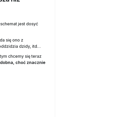
 schemat jest dosyć
da się ono z
eddzidzia dzidy, itd…
tym chcemy się teraz
odobna, choć znacznie