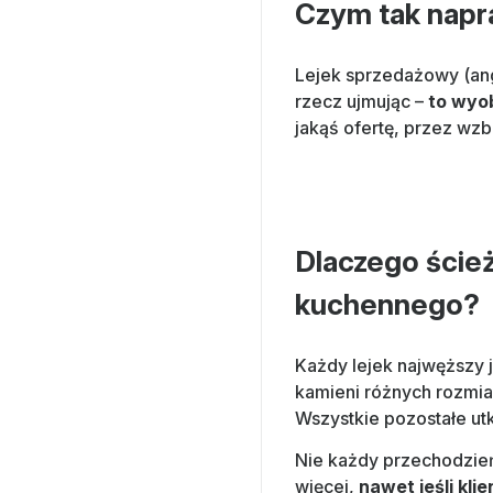
Czym tak napr
Lejek sprzedażowy (ang.
rzecz ujmując –
to wyob
jakąś ofertę, przez wz
Dlaczego ścież
kuchennego?
Każdy lejek najwęższy j
kamieni różnych rozmiar
Wszystkie pozostałe utk
Nie każdy przechodzień
więcej,
nawet jeśli kli