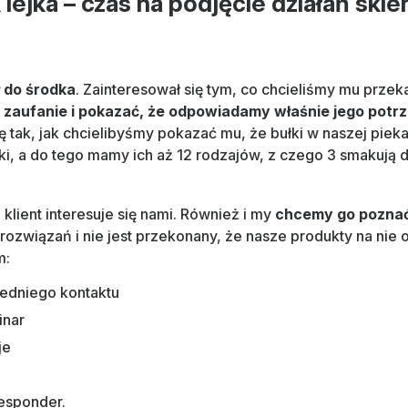
lejka – czas na podjęcie działań sk
ł do środka
. Zainteresował się tym, co chcieliśmy mu prze
 zaufanie i pokazać, że odpowiadamy właśnie jego potrze
ę tak, jak chcielibyśmy pokazać mu, że bułki w naszej pieka
i, a do tego mamy ich aż 12 rodzajów, z czego 3 smakują dok
 klient interesuje się nami. Również i my
chcemy go poznać 
rozwiązań i nie jest przekonany, że nasze produkty na ni
m:
edniego kontaktu
inar
je
a
responder.