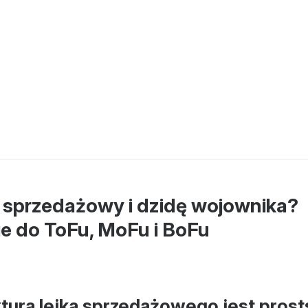
k sprzedażowy i dzidę wojownika?
 do ToFu, MoFu i BoFu
tura lejka sprzedażowego jest prost