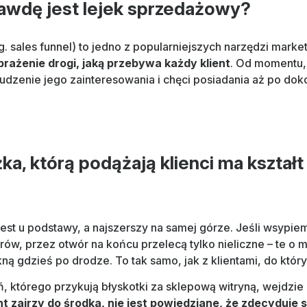
awdę jest lejek sprzedażowy?
 sales funnel) to jedno z popularniejszych narzędzi marke
rażenie drogi, jaką przebywa każdy klient
. Od momentu,
budzenie jego zainteresowania i chęci posiadania aż po dok
ka, którą podążają klienci ma kształt 
est u podstawy, a najszerszy na samej górze. Jeśli wsypie
ów, przez otwór na końcu przelecą tylko nieliczne – te o m
ną gdzieś po drodze. To tak samo, jak z klientami, do któryc
, którego przykują błyskotki za sklepową witryną, wejdzie
ent zajrzy do środka, nie jest powiedziane, że zdecyduje 